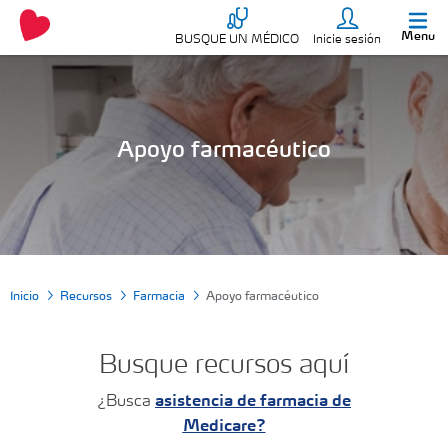
Menu
BUSQUE UN MÉDICO
Inicie sesión
Apoyo farmacéutico
Inicio
Recursos
Farmacia
Apoyo farmacéutico
Busque recursos aquí
¿Busca
asistencia de farmacia de
Medicare
?