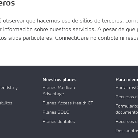
eros
drá observar que hacemos uso de sitios de terceros, como
r información sobre nuestros servicios. A pesar de que
tos sitios particulares, ConnectiCare no controla ni re
Nuestros planes
Para miem
entista y
Planes Medicare
Portal myC
Advantage
Recursos d
atuitos
Planes Access Health CT
Formulario
Planes SOLO
documento
Planes dentales
Recursos d
Descuentos