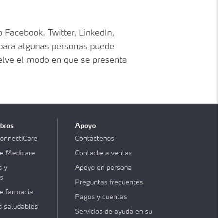
 Facebook, Twitter, LinkedIn,
 para algunas personas puede
suelve el modo en que se presenta
bros
Apoyo
onnectiCare
Contáctenos
e Medicare
Contacte a ventas
s y
Apoyo en persona
s
Preguntas frecuentes
e farmacia
Pagos y cuentas
 saludables
Servicios de ayuda en su