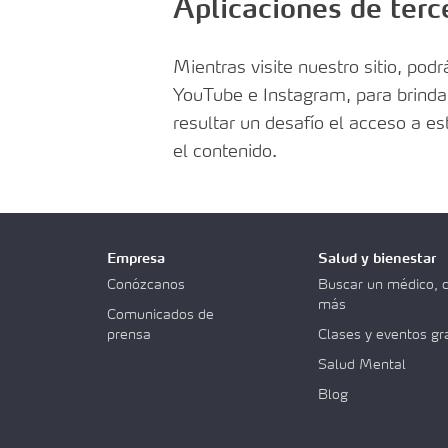
Aplicaciones de terc
Mientras visite nuestro sitio, po
YouTube e Instagram, para brinda
resultar un desafío el acceso a es
el contenido.
Empresa
Salud y bienestar
Conózcanos
Buscar un médico, d
más
Comunicados de
prensa
Clases y eventos gr
Salud Mental
Blog