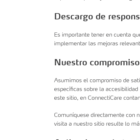
Health CT
Busque una farmacia
Documentos del pl
Medicamentos cubiertos
Descargo de respons
Make a Payment
Entrega a domicilio y recargas
Es importante tener en cuenta que
Control de Terapia de
Medicamentos
implementar las mejoras relevant
Apoyo
Nuestro compromiso
Asumimos el compromiso de satisf
específicas sobre la accesibilidad
este sitio, en ConnectiCare cont
Comuníquese directamente con n
visita a nuestro sitio resulte lo m