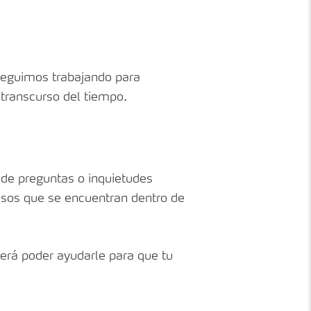
máximo su cobertura de
ConnectiCare.
Vaya a Formularios y
documentos
 seguimos trabajando para
transcurso del tiempo.
de preguntas o inquietudes
ocesos que se encuentran dentro de
erá poder ayudarle para que tu