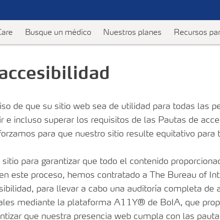
Care
Busque un médico
Nuestros planes
Recursos pa
accesibilidad
mbros
dvantage
Centros de ConnectiCare
Recursos de Medicare
Planes para empleadores
Obtenga ayuda cuando la necesite
Ayuda y asist
We
 de que su sitio web sea de utilidad para todas las pe
ta
prevención
Programe una consulta
Descuentos
Información y recursos del empleador
Programa de Atención a Posagudos
Contáctenos
Pr
 e incluso superar los requisitos de las Pautas de acce
os de Medicare
Programa de recompensas para
Salud Mental
Preguntas fre
 de
Regístrese para eventos de salud y bienestar
rzamos para que nuestro sitio resulte equitativo para 
miembros
 de Medicare
usted
Políticas médi
Clases a pedido
Formularios y documentos
s
itio para garantizar que todo el contenido proporciona
irse
Pagos y cuent
 en este proceso, hemos contratado a The Bureau of Inte
Asesoramiento de salud de
pensas
mpare
WellSpark
bilidad, para llevar a cabo una auditoría completa de a
ales mediante la plataforma A11Y® de BoIA, que pro
Apoyo
 Access
rantizar que nuestra presencia web cumpla con las pa